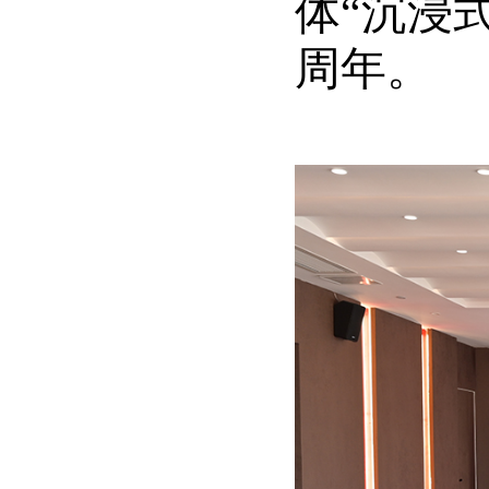
体“沉浸
周年。