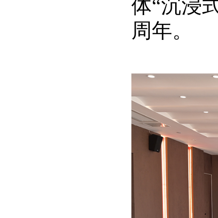
体“沉浸
周年。